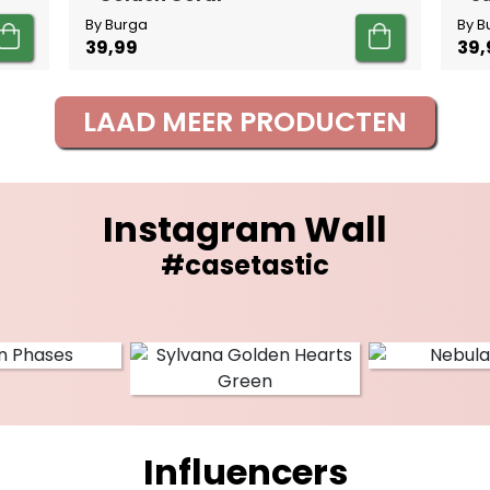
By Burga
By B
39,99
39,
LAAD MEER PRODUCTEN
Instagram Wall
#casetastic
Influencers