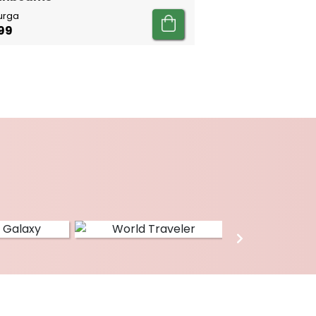
urga
99