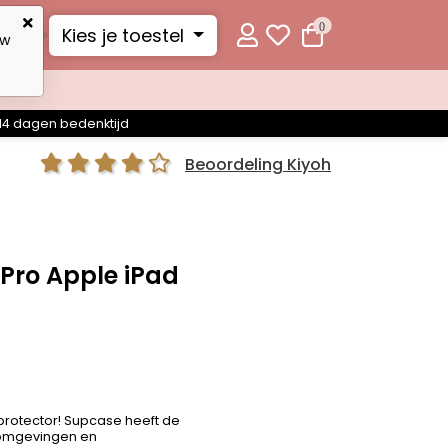
0
Kies je toestel
uw
14 dagen bedenktijd
Beoordeling Kiyoh
 Pro Apple iPad
rotector! Supcase heeft de
 omgevingen en