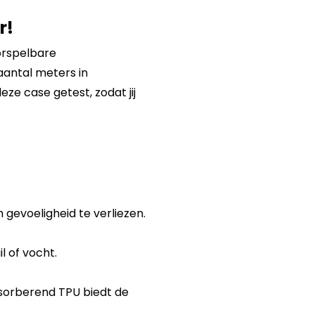
r!
orspelbare
aantal meters in
eze case getest, zodat jij
gevoeligheid te verliezen.
l of vocht.
sorberend TPU biedt de