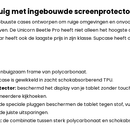
uig met ingebouwde screenprotecto
obuuste cases ontworpen om ruige omgevingen en onvo
n. De Unicorn Beetle Pro heeft niet alleen het hoogste 
heeft ook de laagste prijs in zijn klasse. Supcase heeft d
onbuigzaam frame van polycarbonaat.
case is gewikkeld in zacht schokabsorberend TPU.
ector:
beschermd het display van je tablet zonder touch 
meerdere kijkhoeken.
de speciale pluggen beschermen de tablet tegen stof, vui
e juiste uitsparingen.
:
de combinatie tussen sterk polycarbonaat en schokab