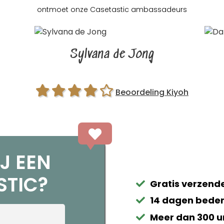
ontmoet onze Casetastic
ambassadeurs
Sylvana de Jong
Beoordeling Kiyoh
J EEN
STIC?
Gratis verzende
14 dagen beden
Meer dan 300 u