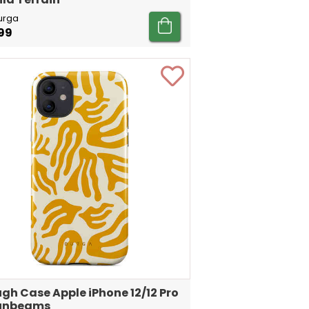
urga
99
gh Case Apple iPhone 12/12 Pro
Sunbeams