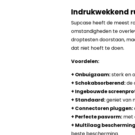
Indrukwekkend r
Supcase heeft de meest r
omstandigheden te overleve
droptesten doorstaan, maar 
dat niet hoeft te doen.
Voordelen:
+ Onbuigzaam:
sterk en 
+ Schokabsorberend:
de 
+ Ingebouwde screenprot
+ Standaard:
geniet van 
+ Connectoren pluggen:
+ Perfecte pasvorm:
met d
+ Multilaag bescherming
beste bescherming.