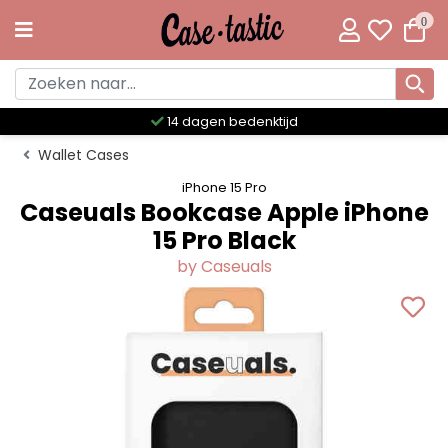
0
jd
Meer dan 300 unieke desig
Wallet Cases
iPhone 15 Pro
Caseuals Bookcase Apple iPhone
15 Pro Black
by Caseuals