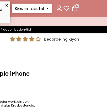
0
Kies je toestel
uw
14 dagen bedenktijd
Beoordeling Kiyoh
ple iPhone
ctor werkt als een
d glas Krasbestendig,