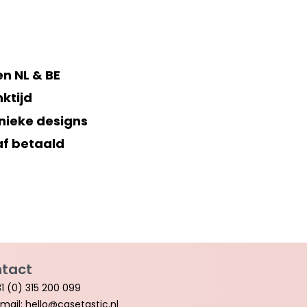
n NL & BE
ktijd
nieke designs
af betaald
tact
1 (0) 315 200 099
mail: hello@casetastic.nl