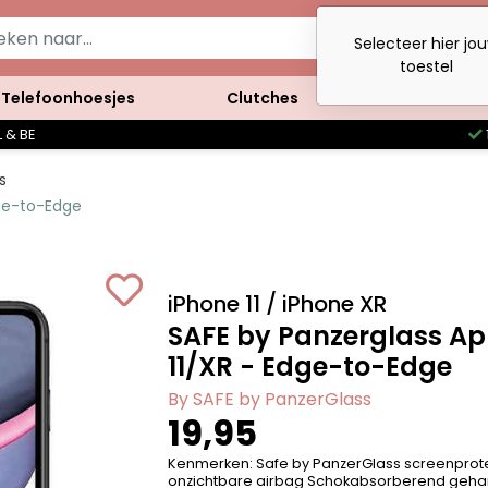
Selecteer hier jo
toestel
Telefoonhoesjes
Clutches
Accessoires
 & BE
s
dge-to-Edge
iPhone 11 / iPhone XR
SAFE by Panzerglass Ap
11/XR - Edge-to-Edge
By SAFE by PanzerGlass
19,95
Kenmerken: Safe by PanzerGlass screenprote
onzichtbare airbag Schokabsorberend gehar