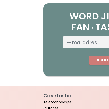
WORD JI
FAN
TA
JOIN US
Casetastic
Telefoonhoesjes
Clutches