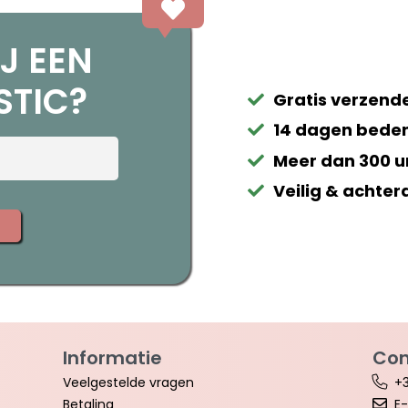
J EEN
STIC?
Gratis verzende
14 dagen beden
Meer dan 300 u
Veilig & achter
Informatie
Con
Veelgestelde vragen
+3
Betaling
E-