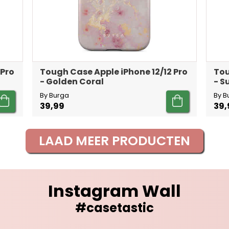
 Pro
Tough Case Apple iPhone 12/12 Pro
Tou
- Golden Coral
- 
By Burga
By B
39,99
39,
LAAD MEER PRODUCTEN
Instagram Wall
#casetastic