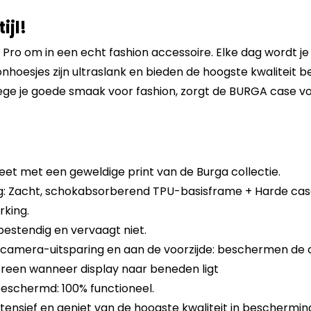
ijl!
 Pro om in een echt fashion accessoire. Elke dag wordt j
hoesjes zijn ultraslank en bieden de hoogste kwaliteit bes
ge je goede smaak voor fashion, zorgt de BURGA case vo
eet met een geweldige print van de Burga collectie.
 Zacht, schokabsorberend TPU-basisframe + Harde cas
king.
sbestendig en vervaagt niet.
 camera-uitsparing en aan de voorzijde: beschermen de
reen wanneer display naar beneden ligt
eschermd: 100% functioneel.
tensief en geniet van de hoogste kwaliteit in beschermin