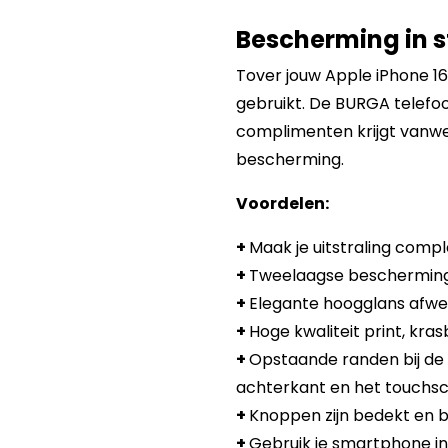
Bescherming in st
Tover jouw Apple iPhone 16
gebruikt. De BURGA telefoon
complimenten krijgt vanwe
bescherming.
Voordelen:
+
Maak je uitstraling compl
+
Tweelaagse bescherming:
+
Elegante hoogglans afwer
+
Hoge kwaliteit print, kra
+
Opstaande randen bij de
achterkant en het touchsc
+
Knoppen zijn bedekt en b
+
Gebruik je smartphone in