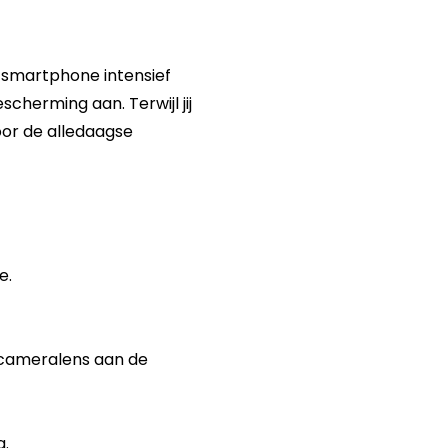
e smartphone intensief
cherming aan. Terwijl jij
or de alledaagse
e.
 cameralens aan de
g.