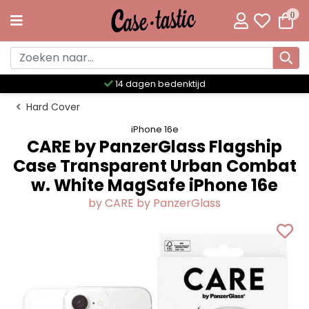
0
Meer dan 300 unieke designs
Hard Cover
iPhone 16e
CARE by PanzerGlass Flagship
Case Transparent Urban Combat
w. White MagSafe iPhone 16e
by CARE by PanzerGlass