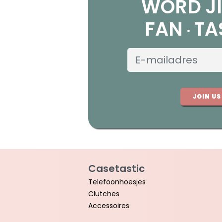
WORD JI
FAN
TA
JOIN US
Casetastic
Telefoonhoesjes
Clutches
Accessoires