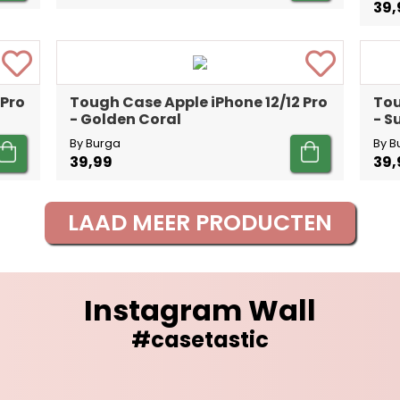
39,
 Pro
Tough Case Apple iPhone 12/12 Pro
Tou
- Golden Coral
- 
By Burga
By B
39,99
39,
LAAD MEER PRODUCTEN
Instagram Wall
#casetastic