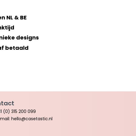
n NL & BE
ktijd
nieke designs
af betaald
tact
1 (0) 315 200 099
mail: hello@casetastic.nl