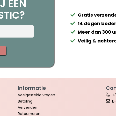
J EEN
STIC?
Gratis verzende
14 dagen beden
Meer dan 300 u
Veilig & achter
Informatie
Con
Veelgestelde vragen
+3
Betaling
E-
Verzenden
Retourneren