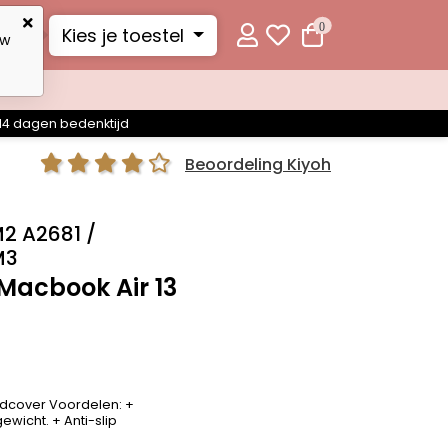
0
Kies je toestel
uw
14 dagen bedenktijd
Beoordeling Kiyoh
M2 A2681 /
M3
Macbook Air 13
dcover Voordelen: +
wicht. + Anti-slip