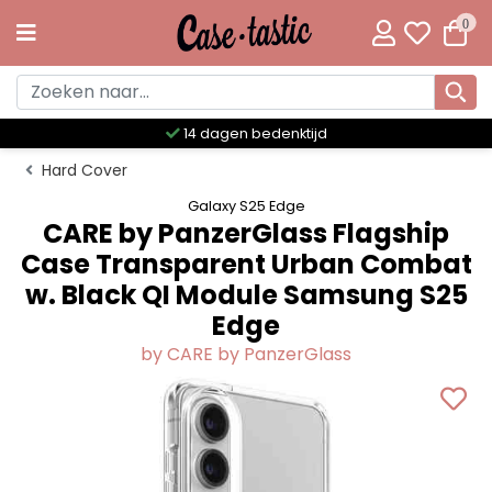
0
Meer dan 300 unieke designs
Hard Cover
Galaxy S25 Edge
CARE by PanzerGlass Flagship
Case Transparent Urban Combat
w. Black QI Module Samsung S25
Edge
by CARE by PanzerGlass