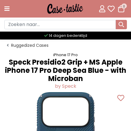
0
denktijd
Meer dan 300 uniek
Ruggedized Cases
iPhone 17 Pro
Speck Presidio2 Grip + MS Apple
iPhone 17 Pro Deep Sea Blue - with
Microban
by Speck