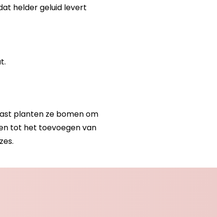
at helder geluid levert
t.
naast planten ze bomen om
gen tot het toevoegen van
zes.