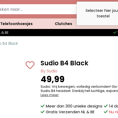
Selecteer hier jo
toestel
Telefoonhoesjes
Clutches
Accessoires
 & BE
o B4 Black
Sudio B4 Black
By Sudio
49,99
Sudio: Vrij bewegen, volledig verbonden! Ga 
Sudio B4 headset. Dankzij het luchtige, expansie
Lees meer
Meer dan 300 unieke designs
14 d
Gratis Verzenden NL & BE
Nu n