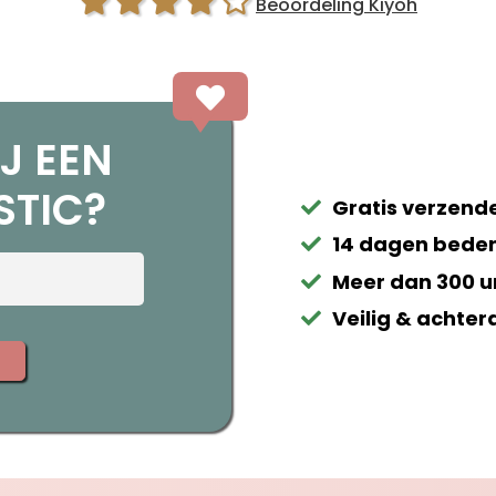
Beoordeling Kiyoh
J EEN
STIC?
Gratis verzende
14 dagen beden
Meer dan 300 u
Veilig & achter