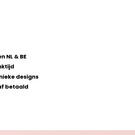
n NL & BE
ktijd
nieke designs
af betaald