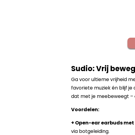
Sudio: Vrij bewe
Ga voor ultieme vrijheid met
favoriete muziek én blijf j
dat met je meebeweegt – o
Voordelen:
+ Open-ear earbuds met 
via botgeleiding.