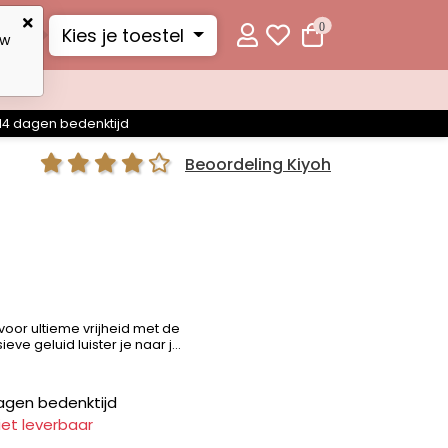
0
Kies je toestel
uw
14 dagen bedenktijd
Beoordeling Kiyoh
voor ultieme vrijheid met de
ve geluid luister je naar j...
agen bedenktijd
iet leverbaar