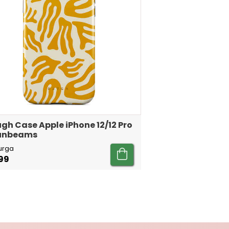
gh Case Apple iPhone 12/12 Pro
Sunbeams
urga
99