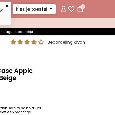
0
Kies je toestel
uw
14 dagen bedenktijd
Beoordeling Kiyoh
Case Apple
 Beige
staat! Dare to be bold! Het
eeft een prachtige