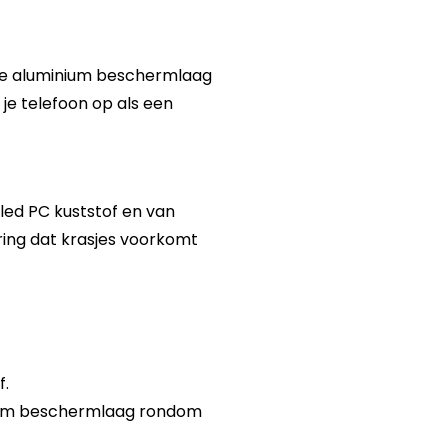
ge aluminium beschermlaag
je telefoon op als een
led PC kuststof en van
ering dat krasjes voorkomt
f.
inium beschermlaag rondom