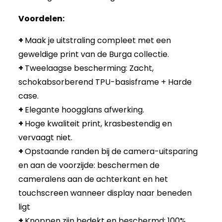
Voordelen:
+
Maak je uitstraling compleet met een
geweldige print van de Burga collectie.
+
Tweelaagse bescherming: Zacht,
schokabsorberend TPU-basisframe + Harde
case.
+
Elegante hoogglans afwerking.
+
Hoge kwaliteit print, krasbestendig en
vervaagt niet.
+
Opstaande randen bij de camera-uitsparing
en aan de voorzijde: beschermen de
cameralens aan de achterkant en het
touchscreen wanneer display naar beneden
ligt
+
Knoppen zijn bedekt en beschermd: 100%