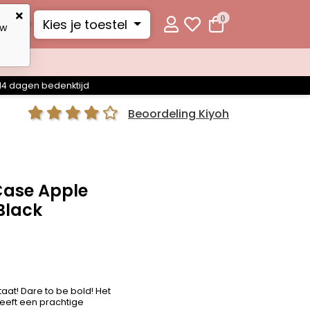
0
Kies je toestel
uw
14 dagen bedenktijd
Beoordeling Kiyoh
Case Apple
Black
staat! Dare to be bold! Het
eeft een prachtige