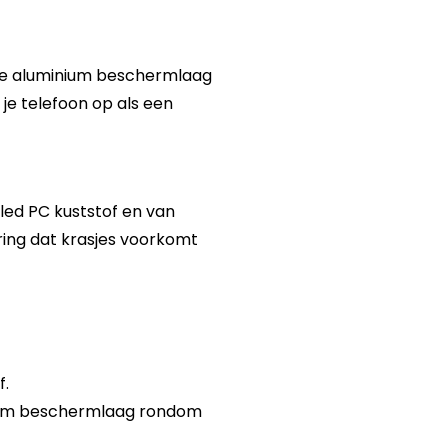
ge aluminium beschermlaag
je telefoon op als een
led PC kuststof en van
ering dat krasjes voorkomt
f.
inium beschermlaag rondom