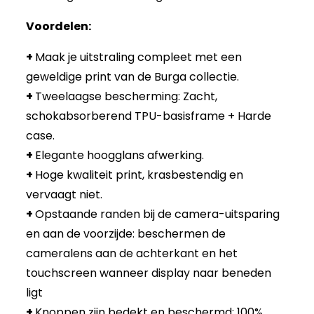
Voordelen:
+
Maak je uitstraling compleet met een
geweldige print van de Burga collectie.
+
Tweelaagse bescherming: Zacht,
schokabsorberend TPU-basisframe + Harde
case.
+
Elegante hoogglans afwerking.
+
Hoge kwaliteit print, krasbestendig en
vervaagt niet.
+
Opstaande randen bij de camera-uitsparing
en aan de voorzijde: beschermen de
cameralens aan de achterkant en het
touchscreen wanneer display naar beneden
ligt
+
Knoppen zijn bedekt en beschermd: 100%