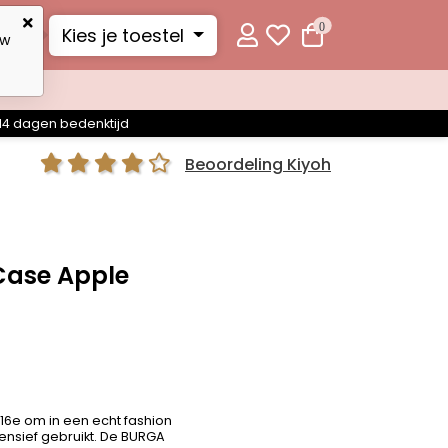
0
Kies je toestel
uw
14 dagen bedenktijd
Beoordeling Kiyoh
Case Apple
 16e om in een echt fashion
ensief gebruikt. De BURGA