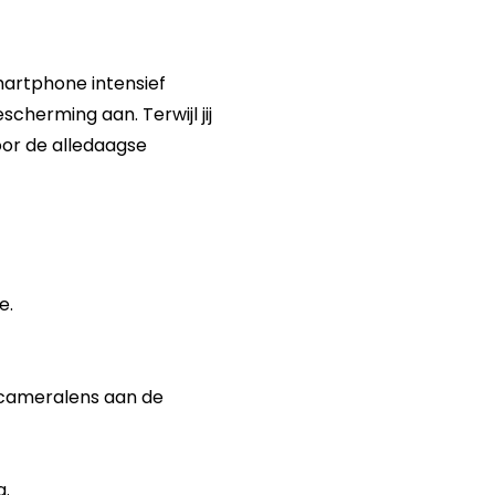
martphone intensief
cherming aan. Terwijl jij
or de alledaagse
e.
 cameralens aan de
g.