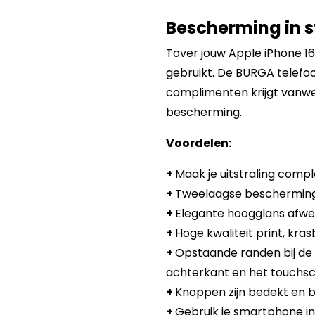
Bescherming in st
Tover jouw Apple iPhone 16
gebruikt. De BURGA telefoon
complimenten krijgt vanwe
bescherming.
Voordelen:
+
Maak je uitstraling compl
+
Tweelaagse bescherming:
+
Elegante hoogglans afwer
+
Hoge kwaliteit print, kra
+
Opstaande randen bij de
achterkant en het touchsc
+
Knoppen zijn bedekt en b
+
Gebruik je smartphone in