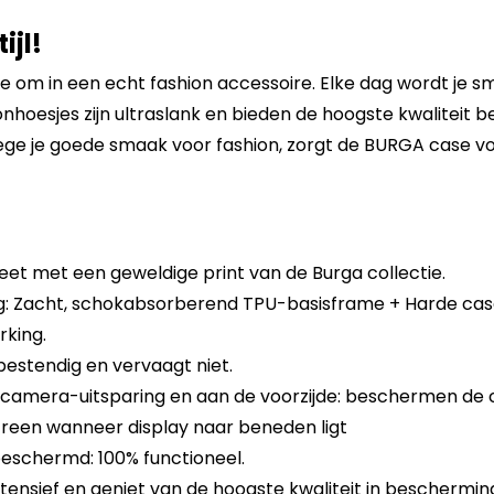
ijl!
e om in een echt fashion accessoire. Elke dag wordt je s
hoesjes zijn ultraslank en bieden de hoogste kwaliteit bes
ge je goede smaak voor fashion, zorgt de BURGA case vo
eet met een geweldige print van de Burga collectie.
 Zacht, schokabsorberend TPU-basisframe + Harde cas
king.
sbestendig en vervaagt niet.
 camera-uitsparing en aan de voorzijde: beschermen de
reen wanneer display naar beneden ligt
eschermd: 100% functioneel.
tensief en geniet van de hoogste kwaliteit in beschermin