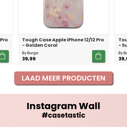
 Pro
Tough Case Apple iPhone 12/12 Pro
Tou
- Golden Coral
- 
By Burga
By B
39,99
39,
LAAD MEER PRODUCTEN
Instagram Wall
#casetastic