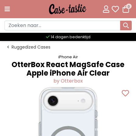
0
Meer dan 300 unieke designs
Ruggedized Cases
iPhone Air
OtterBox React MagSafe Case
Apple iPhone Air Clear
by Otterbox