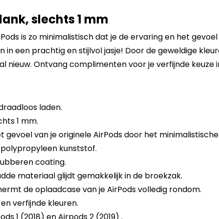
ank, slechts 1 mm
ods is zo minimalistisch dat je de ervaring en het gevoel 
in een prachtig en stijlvol jasje! Door de geweldige kle
al nieuw. Ontvang complimenten voor je verfijnde keuze in
draadloos laden.
chts 1 mm.
 gevoel van je originele AirPods door het minimalistisch
polypropyleen kunststof.
rubberen coating.
adde materiaal glijdt gemakkelijk in de broekzak.
hermt de oplaadcase van je AirPods volledig rondom.
en verfijnde kleuren.
ds 1 (2018) en Airpods 2 (2019) .