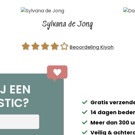
Sylvana de Jong
Beoordeling Kiyoh
J EEN
STIC?
Gratis verzende
14 dagen beden
Meer dan 300 u
Veilig & achter