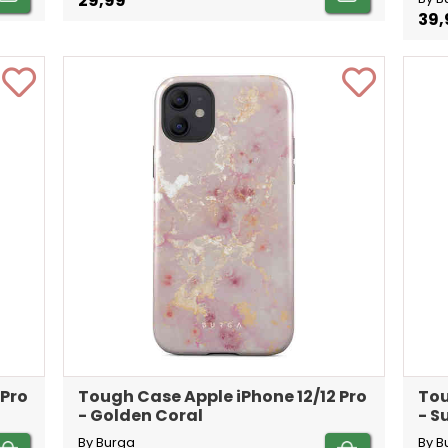
29,99
39,
 Pro
Tough Case Apple iPhone 12/12 Pro
Tou
- Golden Coral
- 
By Burga
By B