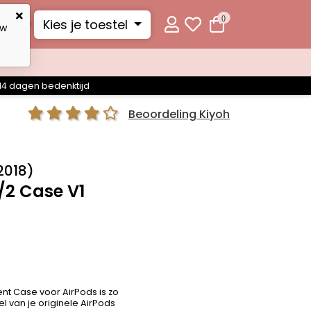
0
Kies je toestel
uw
14 dagen bedenktijd
Beoordeling Kiyoh
(2018)
/2 Case V1
nt Case voor AirPods is zo
el van je originele AirPods