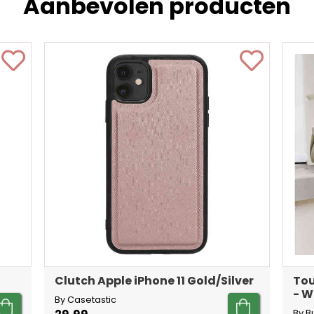
Aanbevolen producten
Clutch Apple iPhone 11 Gold/Silver
Tou
- W
By Casetastic
By B