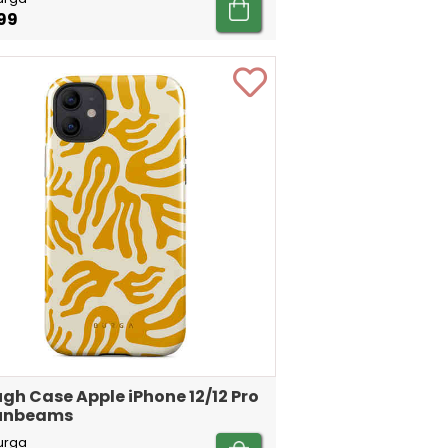
99
gh Case Apple iPhone 12/12 Pro
Sunbeams
urga