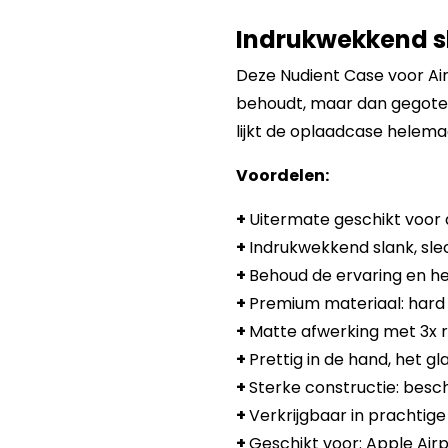
Indrukwekkend sl
Deze Nudient Case voor AirP
behoudt, maar dan gegoten 
lijkt de oplaadcase helema
Voordelen:
+
Uitermate geschikt voor 
+
Indrukwekkend slank, sle
+
Behoud de ervaring en het
+
Premium materiaal: hard 
+
Matte afwerking met 3x 
+
Prettig in de hand, het gl
+
Sterke constructie: besc
+
Verkrijgbaar in prachtige 
+
Geschikt voor: Apple Airpo