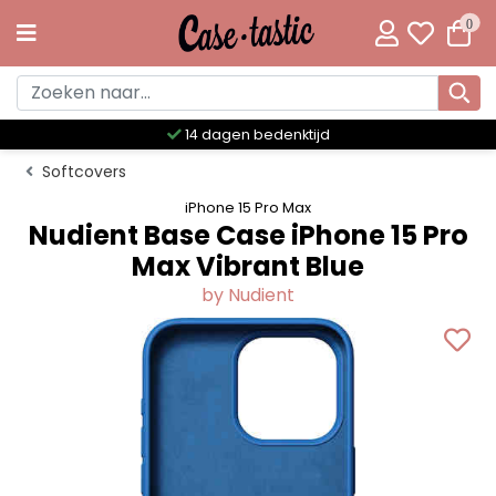
0
dagen bedenktijd
Meer dan 30
Softcovers
iPhone 15 Pro Max
Nudient Base Case iPhone 15 Pro
Max Vibrant Blue
by Nudient