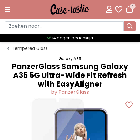
0
jd
Meer dan 300 unieke desig
Tempered Glass
Galaxy A35
PanzerGlass Samsung Galaxy
A35 5G Ultra-Wide Fit Refresh
with EasyAligner
by PanzerGlass