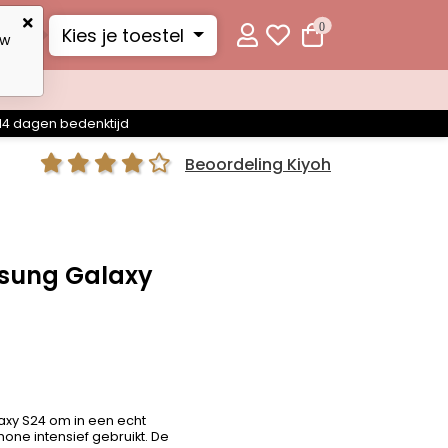
0
Kies je toestel
uw
14 dagen bedenktijd
Beoordeling Kiyoh
sung Galaxy
axy S24 om in een echt
one intensief gebruikt. De