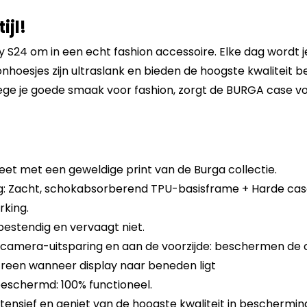
ijl!
S24 om in een echt fashion accessoire. Elke dag wordt 
hoesjes zijn ultraslank en bieden de hoogste kwaliteit bes
ge je goede smaak voor fashion, zorgt de BURGA case vo
eet met een geweldige print van de Burga collectie.
 Zacht, schokabsorberend TPU-basisframe + Harde cas
king.
sbestendig en vervaagt niet.
 camera-uitsparing en aan de voorzijde: beschermen de
reen wanneer display naar beneden ligt
eschermd: 100% functioneel.
tensief en geniet van de hoogste kwaliteit in beschermin