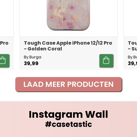
 Pro
Tough Case Apple iPhone 12/12 Pro
Tou
- Golden Coral
- 
By Burga
By B
39,99
39,
LAAD MEER PRODUCTEN
Instagram Wall
#casetastic