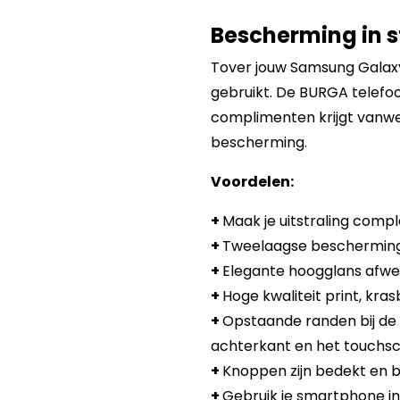
Bescherming in st
Tover jouw Samsung Galaxy 
gebruikt. De BURGA telefoon
complimenten krijgt vanwe
bescherming.
Voordelen:
+
Maak je uitstraling compl
+
Tweelaagse bescherming:
+
Elegante hoogglans afwer
+
Hoge kwaliteit print, kra
+
Opstaande randen bij de
achterkant en het touchsc
+
Knoppen zijn bedekt en b
+
Gebruik je smartphone in