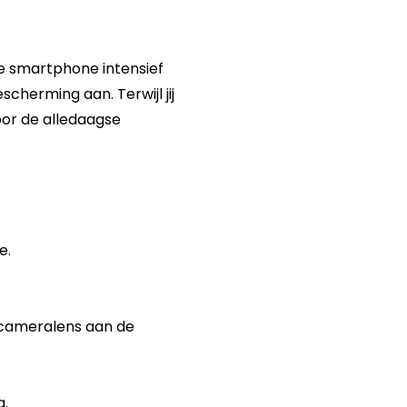
je smartphone intensief
cherming aan. Terwijl jij
or de alledaagse
e.
 cameralens aan de
g.