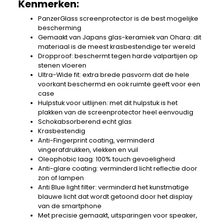
Kenmerken:
PanzerGlass screenprotector is de best mogelijke
bescherming
Gemaakt van Japans glas-keramiek van Ohara: dit
materiaal is de meest krasbestendige ter wereld
Dropproof: beschermt tegen harde valpartijen op
stenen vloeren
Ultra-Wide fit: extra brede pasvorm dat de hele
voorkant beschermd en ook ruimte geeft voor een
case
Hulpstuk voor uitlijnen: met dit hulpstuk is het
plakken van de screenprotector heel eenvoudig
Schokabsorberend echt glas
Krasbestendig
Anti-Fingerprint coating, verminderd
vingerafdrukken, vlekken en vuil
Oleophobic laag: 100% touch gevoeligheid
Anti-glare coating: verminderd licht reflectie door
zon of lampen
Anti Blue light filter: verminderd het kunstmatige
blauwe licht dat wordt getoond door het display
van de smartphone
Met precisie gemaakt, uitsparingen voor speaker,