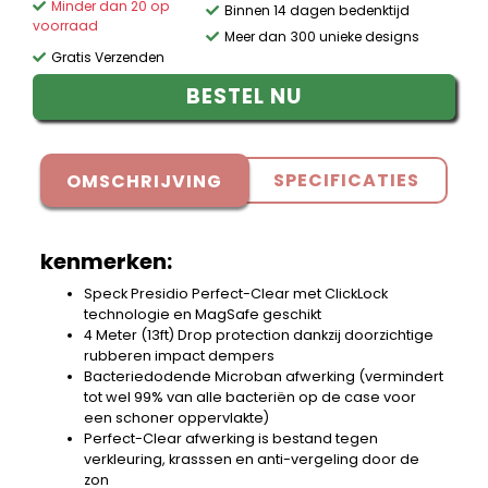
Minder dan 20 op
Binnen 14 dagen bedenktijd
voorraad
Meer dan 300 unieke designs
Gratis Verzenden
BESTEL NU
SPECIFICATIES
OMSCHRIJVING
kenmerken:
Speck Presidio Perfect-Clear met ClickLock
technologie en MagSafe geschikt
4 Meter (13ft) Drop protection dankzij doorzichtige
rubberen impact dempers
Bacteriedodende Microban afwerking (vermindert
tot wel 99% van alle bacteriën op de case voor
een schoner oppervlakte)
Perfect-Clear afwerking is bestand tegen
verkleuring, krasssen en anti-vergeling door de
zon