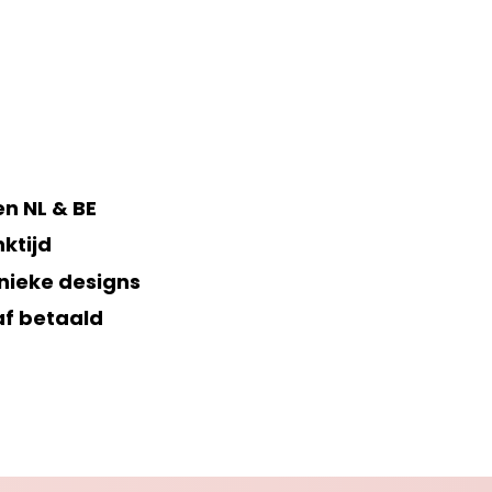
n NL & BE
ktijd
nieke designs
af betaald