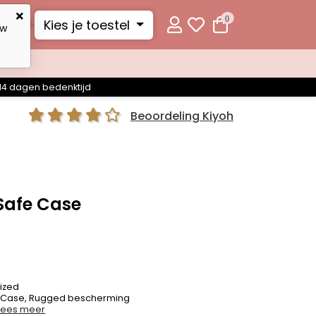
0
Kies je toestel
uw
14 dagen bedenktijd
Beoordeling Kiyoh
Safe Case
ized
 Case, Rugged bescherming
Lees meer