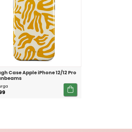
gh Case Apple iPhone 12/12 Pro
Sunbeams
urga
99