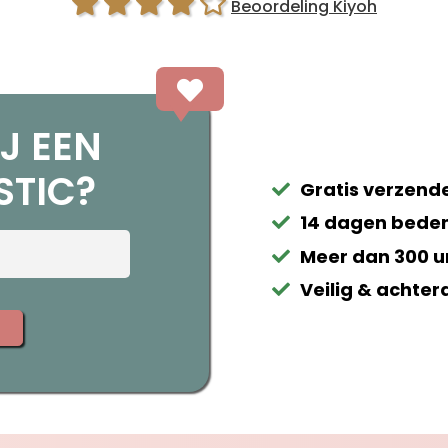
Beoordeling Kiyoh
J EEN
STIC?
Gratis verzende
14 dagen beden
Meer dan 300 u
Veilig & achter