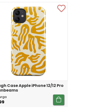
gh Case Apple iPhone 12/12 Pro
Sunbeams
urga
99