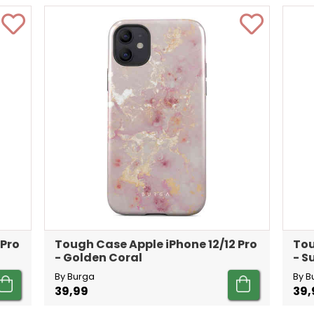
 Pro
Tough Case Apple iPhone 12/12 Pro
Tou
- Golden Coral
- 
By Burga
By B
39,99
39,