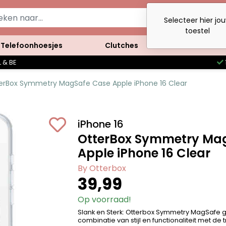
Selecteer hier jo
toestel
Telefoonhoesjes
Clutches
Accessoires
 & BE
erBox Symmetry MagSafe Case Apple iPhone 16 Clear
iPhone 16
OtterBox Symmetry Ma
Apple iPhone 16 Clear
By Otterbox
39,99
Op voorraad!
Slank en Sterk: Otterbox Symmetry MagSafe g
combinatie van stijl en functionaliteit met d