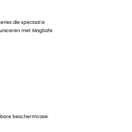
t
ries die speciaal is
uniceren met MagSafe
wbare beschermcase.