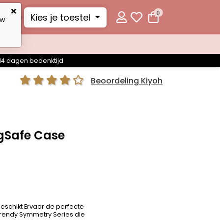
0
Kies je toestel
uw
14 dagen bedenktijd
Beoordeling Kiyoh
gSafe Case
eschikt Ervaar de perfecte
e trendy Symmetry Series die