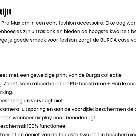
ijl!
 Pro Max om in een echt fashion accessoire. Elke dag wor
hoesjes zijn ultraslank en bieden de hoogste kwaliteit bes
ge je goede smaak voor fashion, zorgt de BURGA case vo
eet met een geweldige print van de Burga collectie.
 Zacht, schokabsorberend TPU-basisframe + Harde cas
king.
sbestendig en vervaagt niet.
 camera-uitsparing en aan de voorzijde: beschermen de
reen wanneer display naar beneden ligt
eschermd: 100% functioneel.
tensief en geniet van de hoogste kwaliteit in beschermin