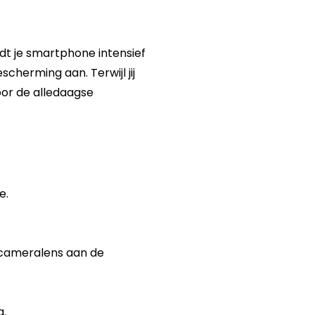
dt je smartphone intensief
cherming aan. Terwijl jij
or de alledaagse
e.
 cameralens aan de
g.