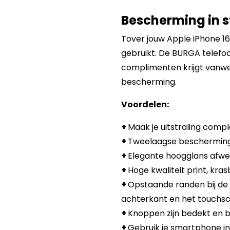
Bescherming in st
Tover jouw Apple iPhone 16
gebruikt. De BURGA telefoon
complimenten krijgt vanwe
bescherming.
Voordelen:
+
Maak je uitstraling compl
+
Tweelaagse bescherming:
+
Elegante hoogglans afwer
+
Hoge kwaliteit print, kra
+
Opstaande randen bij de
achterkant en het touchsc
+
Knoppen zijn bedekt en b
+
Gebruik je smartphone in