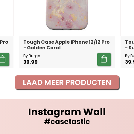
 Pro
Tough Case Apple iPhone 12/12 Pro
Tou
- Golden Coral
- 
By Burga
By B
39,99
39,
LAAD MEER PRODUCTEN
Instagram Wall
#casetastic