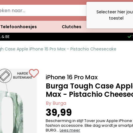
Selecteer hier jo
toestel
Telefoonhoesjes
Clutches
Accessoires
 & BE
h Case Apple iPhone 16 Pro Max - Pistachio Cheesecake
iPhone 16 Pro Max
Burga Tough Case Apple
Max - Pistachio Cheese
By Burga
39,99
Bescherming in stijl! Tover jouw Apple iPhone
fashion accessoire. Elke dag wordt je smartph
BURG...
Lees meer