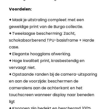
Voordelen:
+
Maak je uitstraling compleet met een
geweldige print van de Burga collectie.
+
Tweelaagse bescherming: Zacht,
schokabsorberend TPU-basisframe + Harde
case.
+
Elegante hoogglans afwerking.
+
Hoge kwaliteit print, krasbestendig en
vervaagt niet.
+
Opstaande randen bij de camera-uitsparing
en aan de voorzijde: beschermen de
cameralens aan de achterkant en het
touchscreen wanneer display naar beneden
ligt
+
Knoppen zijn bedekt en beschermd: 100%