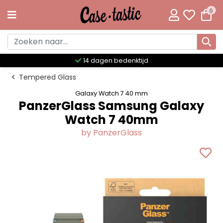
0
14 dagen bedenktijd
Me
Tempered Glass
Galaxy Watch 7 40 mm
PanzerGlass Samsung Galaxy
Watch 7 40mm
by PanzerGlass