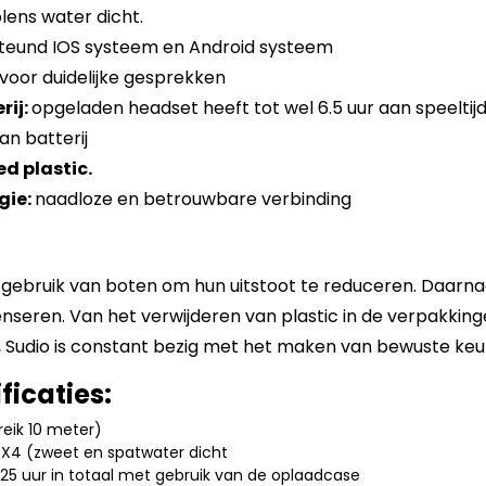
lens water dicht.
eund IOS systeem en Android systeem
voor duidelijke gesprekken
rij:
opgeladen headset heeft tot wel 6.5 uur aan speelti
an batterij
d plastic.
gie:
naadloze en betrouwbare verbinding
g gebruik van boten om hun uitstoot te reduceren. Daar
nseren. Van het verwijderen van plastic in de verpakkin
, Sudio is constant bezig met het maken van bewuste keu
ficaties:
reik 10 meter)
PX4 (zweet en spatwater dicht
ur, 25 uur in totaal met gebruik van de oplaadcase