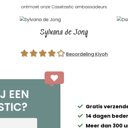
ontmoet onze Casetastic
ambassadeurs
Sylvana de Jong
Beoordeling Kiyoh
J EEN
STIC?
Gratis verzende
14 dagen beden
Meer dan 300 u