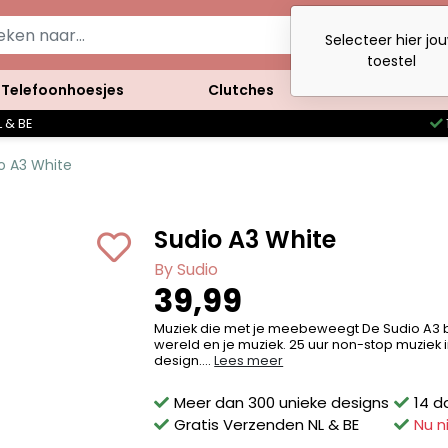
Selecteer hier jo
toestel
Telefoonhoesjes
Clutches
Accessoires
 & BE
o A3 White
Sudio A3 White
By Sudio
39,99
Muziek die met je meebeweegt De Sudio A3 b
wereld en je muziek. 25 uur non-stop muziek i
design....
Lees meer
Meer dan 300 unieke designs
14 d
Gratis Verzenden NL & BE
Nu n