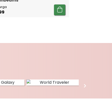
Sunbeams
urga
99