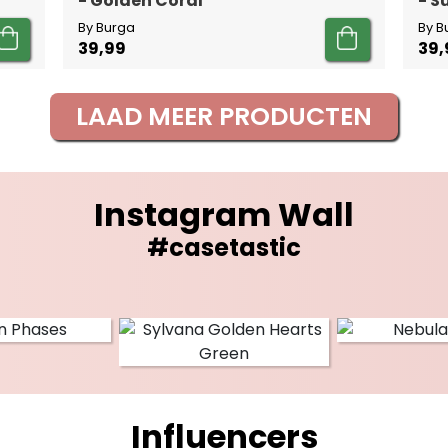
- Golden Coral
- 
By Burga
By B
39,99
39,
LAAD MEER PRODUCTEN
Instagram Wall
#casetastic
Influencers