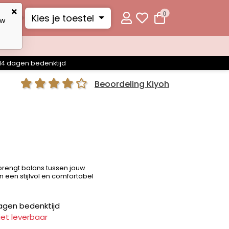
0
Kies je toestel
uw
14 dagen bedenktijd
Beoordeling Kiyoh
rengt balans tussen jouw
n een stijlvol en comfortabel
agen bedenktijd
iet leverbaar