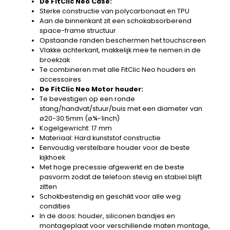
De FitClic Neo Case:
Sterke constructie van polycarbonaat en TPU
Aan de binnenkant zit een schokabsorberend
space-frame structuur
Opstaande randen beschermen het touchscreen
Vlakke achterkant, makkelijk mee te nemen in de
broekzak
Te combineren met alle FitClic Neo houders en
accessoires
De FitClic Neo Motor houder:
Te bevestigen op een ronde
stang/handvat/stuur/buis met een diameter van
ø20-30.5mm (ø¾-1inch)
Kogelgewricht: 17 mm
Materiaal: Hard kunststof constructie
Eenvoudig verstelbare houder voor de beste
kijkhoek
Met hoge precessie afgewerkt en de beste
pasvorm zodat de telefoon stevig en stabiel blijft
zitten
Schokbestendig en geschikt voor alle weg
condities
In de doos: houder, siliconen bandjes en
montageplaat voor verschillende maten montage,