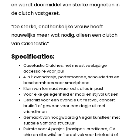
en wordt doormiddel van sterke magneten in
de clutch vastgezet.
“De sterke, onafhankelijke vrouw heeft
nauwelijks meer wat nodig, alleen een clutch
van Casetastic”
Specificaties:
Casetastic Clutches: het meest veelzijdige
accessoire voor jou!
4 in 1: avondtasje, portemonnee, schoudertas en
beschermhoes voor smartphone
Klein van formaat waar echt alles in past
Voor elke gelegenheid er mooi en stijlvol uit zien
Geschikt voor een avondje uit, festival, concert,
bruiloft of gewoon voor een dagje uit met
vriendinnen
Gemaakt van hoogwaardig Vegan kunstleer met
subtiele Saffiano structuur
Ruimte voor 4 pasjes (bankpas, creditcard, OV-
chip en rijbewijs) en 1 groot vak voor briefgeld of