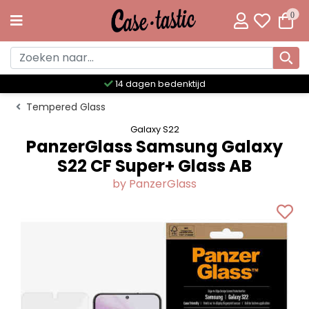
0
Meer dan 300 unieke designs
Tempered Glass
Galaxy S22
PanzerGlass Samsung Galaxy
S22 CF Super+ Glass AB
by PanzerGlass