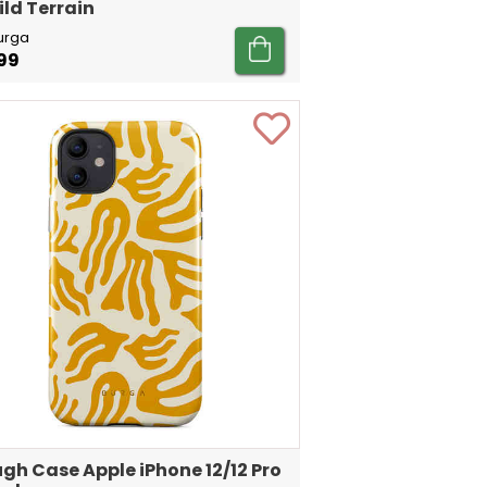
ild Terrain
urga
99
gh Case Apple iPhone 12/12 Pro