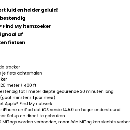
rt luid en helder geluid!
rbestendig
® Find My itemzoeker
signaal af
ten fietsen
de tracker
 je fiets achterhalen
cker
 120 meter / 400 ft
bestendig tot 1 meter diepte gedurende 30 minuten lang
j (gaat minstens 1 jaar mee)
t Apple® Find My netwerk
oor iPhone en iPad dat iOS versie 14.5.0 en hoger ondersteund
oor Setup en direct te gebruiken
 32 MiTags worden verbonden, maar één MiTag kan slechts verb