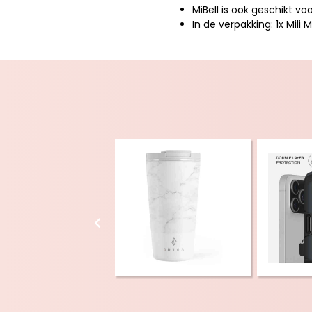
MiBell is ook geschikt vo
In de verpakking: 1x Mili M