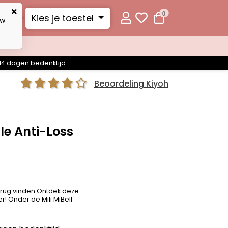
0
Kies je toestel
uw
14 dagen bedenktijd
Beoordeling Kiyoh
le Anti-Loss
terug vinden Ontdek deze
! Onder de Mili MiBell