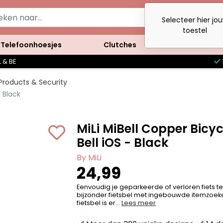
Selecteer hier jo
toestel
Telefoonhoesjes
Clutches
Accessoires
 & BE
roducts & Security
- Black
MiLi MiBell Copper Bicyc
Bell iOS - Black
By MiLi
24,99
Eenvoudig je geparkeerde of verloren fiets 
bijzonder fietsbel met ingebouwde itemzoeker
fietsbel is er...
Lees meer