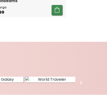
Sunbeams
urga
99