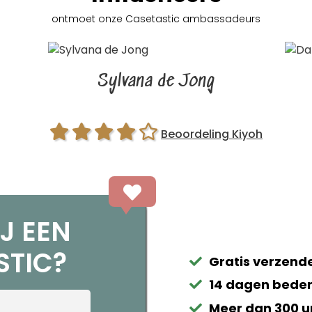
ontmoet onze Casetastic
ambassadeurs
Sylvana de Jong
Beoordeling Kiyoh
J EEN
STIC?
Gratis verzende
14 dagen beden
Meer dan 300 u