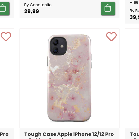
- W
By Casetastic
29,99
By B
39,
 Pro
Tough Case Apple iPhone 12/12 Pro
Tou