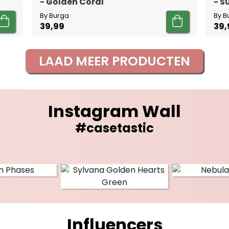
- Golden Coral
- 
By Burga
By B
39,99
39,
LAAD MEER PRODUCTEN
Instagram Wall
#casetastic
Influencers