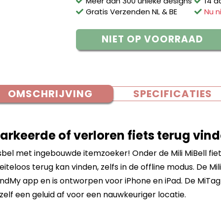
Meer dan 300 unieke designs
14 d
Gratis Verzenden NL & BE
Nu n
NIET OP VOORRAAD
OMSCHRIJVING
SPECIFICATIES
arkeerde of verloren fiets terug vin
sbel met ingebouwde itemzoeker! Onder de Mili MiBell fiet
iteloos terug kan vinden, zelfs in de offline modus. De M
FindMy app en is ontworpen voor iPhone en iPad. De MiTa
elf een geluid af voor een nauwkeuriger locatie.