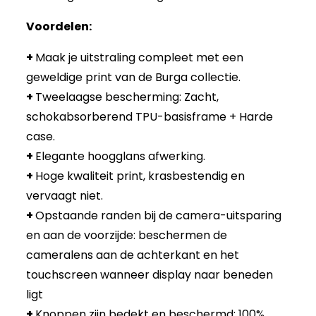
Voordelen:
+
Maak je uitstraling compleet met een
geweldige print van de Burga collectie.
+
Tweelaagse bescherming: Zacht,
schokabsorberend TPU-basisframe + Harde
case.
+
Elegante hoogglans afwerking.
+
Hoge kwaliteit print, krasbestendig en
vervaagt niet.
+
Opstaande randen bij de camera-uitsparing
en aan de voorzijde: beschermen de
cameralens aan de achterkant en het
touchscreen wanneer display naar beneden
ligt
+
Knoppen zijn bedekt en beschermd: 100%